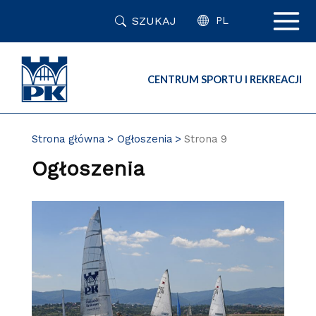
Przejdź
SZUKAJ
do
PL
zawartości
strony
CENTRUM SPORTU I REKREACJI
Strona główna
Ogłoszenia
Strona 9
Ogłoszenia