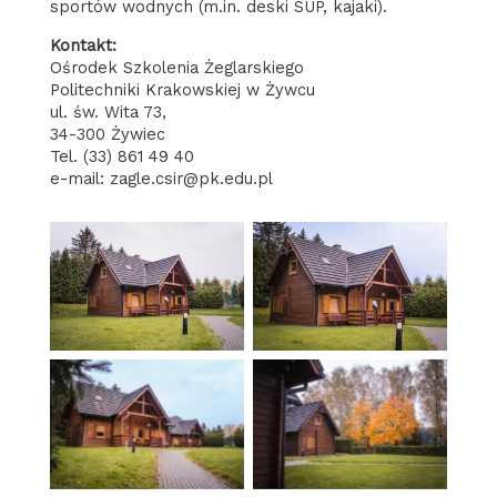
sportów wodnych (m.in. deski SUP, kajaki).
Kontakt:
Ośrodek Szkolenia Żeglarskiego
Politechniki Krakowskiej w Żywcu
ul. św. Wita 73,
34-300 Żywiec
Tel. (33) 861 49 40
e-mail: zagle.csir@pk.edu.pl
Duży domek
Duży domek
całoroczny
całoroczny
Domki całoroczne
Domki całoroczne