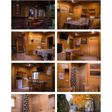
Ława przed domkiem
Część wspólna z
całorocznym
aneksem kuchennym
Część wspólna z
Część wspólna z
aneksem kuchennym
aneksem kuchennym
Część wspólna z
Łazienka wspólna
aneksem kuchennym
Prysznic w łazience
Główna alejka