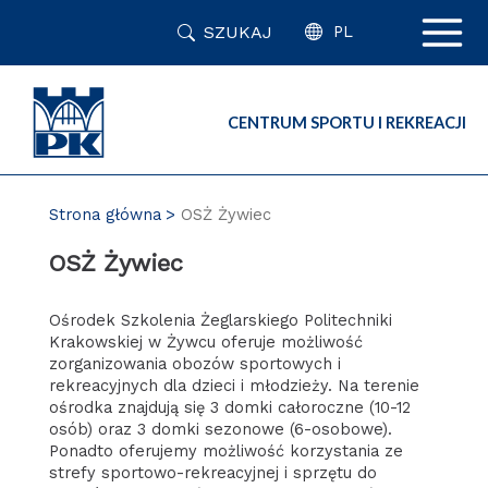
Przejdź
SZUKAJ
do
PL
zawartości
strony
CENTRUM SPORTU I REKREACJI
Strona główna
OSŻ Żywiec
OSŻ Żywiec
Ośrodek Szkolenia Żeglarskiego Politechniki
Krakowskiej w Żywcu oferuje możliwość
zorganizowania obozów sportowych i
rekreacyjnych dla dzieci i młodzieży. Na terenie
ośrodka znajdują się 3 domki całoroczne (10-12
osób) oraz 3 domki sezonowe (6-osobowe).
Ponadto oferujemy możliwość korzystania ze
strefy sportowo-rekreacyjnej i sprzętu do