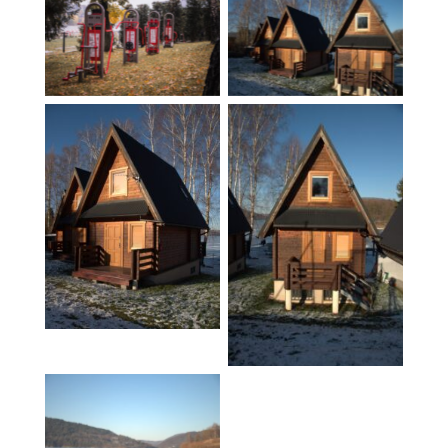
Domki małe
Strefa sportowa
sezonowe
Domek mały
Domek mały
sezonowy
sezonowy
Jezioro Żywieckie
zimą