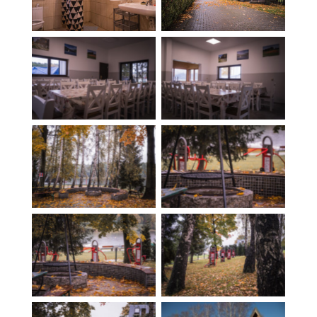
Jadalnia
Jadalnia
Palenisko
Palenisko
Palenisko
Strefa sportowa