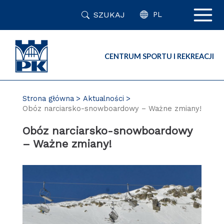
Przejdź
SZUKAJ
do
PL
zawartości
strony
CENTRUM SPORTU I REKREACJI
Strona główna
Aktualności
Obóz narciarsko-snowboardowy – Ważne zmiany!
Obóz narciarsko-snowboardowy
– Ważne zmiany!