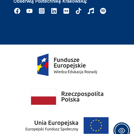
Obserwuj Politechnikę Krakowską: