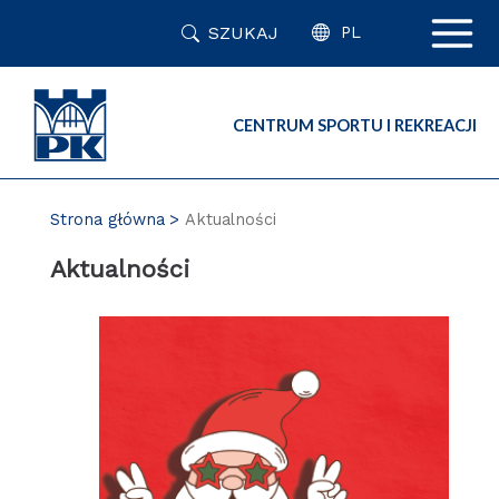
Przejdź
SZUKAJ
do
PL
zawartości
strony
CENTRUM SPORTU I REKREACJI
Strona główna
Aktualności
Aktualności