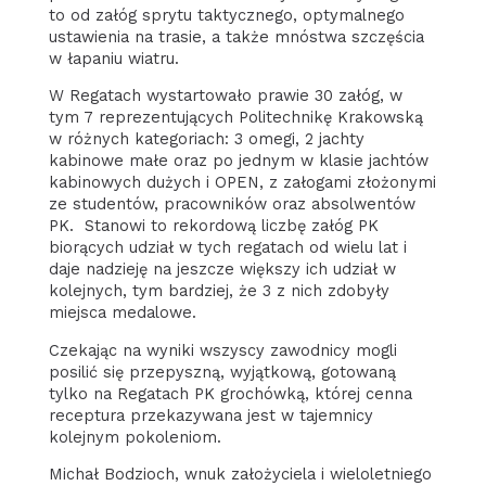
to od załóg sprytu taktycznego, optymalnego
ustawienia na trasie, a także mnóstwa szczęścia
w łapaniu wiatru.
W Regatach wystartowało prawie 30 załóg, w
tym 7 reprezentujących Politechnikę Krakowską
w różnych kategoriach: 3 omegi, 2 jachty
kabinowe małe oraz po jednym w klasie jachtów
kabinowych dużych i OPEN, z załogami złożonymi
ze studentów, pracowników oraz absolwentów
PK. Stanowi to rekordową liczbę załóg PK
biorących udział w tych regatach od wielu lat i
daje nadzieję na jeszcze większy ich udział w
kolejnych, tym bardziej, że 3 z nich zdobyły
miejsca medalowe.
Czekając na wyniki wszyscy zawodnicy mogli
posilić się przepyszną, wyjątkową, gotowaną
tylko na Regatach PK grochówką, której cenna
receptura przekazywana jest w tajemnicy
kolejnym pokoleniom.
Michał Bodzioch, wnuk założyciela i wieloletniego