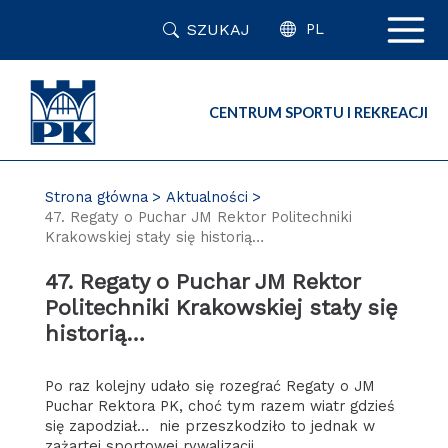
Przejdź
SZUKAJ
do
PL
zawartości
strony
CENTRUM SPORTU I REKREACJI
Strona główna
Aktualności
47. Regaty o Puchar JM Rektor Politechniki
Krakowskiej stały się historią…
47. Regaty o Puchar JM Rektor
Politechniki Krakowskiej stały się
historią…
Po raz kolejny udało się rozegrać Regaty o JM
Puchar Rektora PK, choć tym razem wiatr gdzieś
się zapodział… nie przeszkodziło to jednak w
zażartej sportowej rywalizacji.