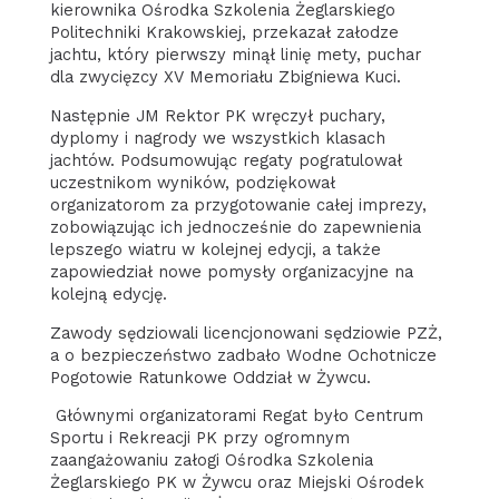
kierownika Ośrodka Szkolenia Żeglarskiego
Politechniki Krakowskiej, przekazał załodze
jachtu, który pierwszy minął linię mety, puchar
dla zwycięzcy XV Memoriału Zbigniewa Kuci.
Następnie JM Rektor PK wręczył puchary,
dyplomy i nagrody we wszystkich klasach
jachtów. Podsumowując regaty pogratulował
uczestnikom wyników, podziękował
organizatorom za przygotowanie całej imprezy,
zobowiązując ich jednocześnie do zapewnienia
lepszego wiatru w kolejnej edycji, a także
zapowiedział nowe pomysły organizacyjne na
kolejną edycję.
Zawody sędziowali licencjonowani sędziowie PZŻ,
a o bezpieczeństwo zadbało Wodne Ochotnicze
Pogotowie Ratunkowe Oddział w Żywcu.
Głównymi organizatorami Regat było Centrum
Sportu i Rekreacji PK przy ogromnym
zaangażowaniu załogi Ośrodka Szkolenia
Żeglarskiego PK w Żywcu oraz Miejski Ośrodek