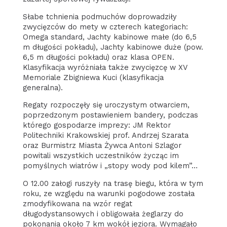
Słabe tchnienia podmuchów doprowadziły
zwycięzców do mety w czterech kategoriach:
Omega standard, Jachty kabinowe małe (do 6,5
m długości pokładu), Jachty kabinowe duże (pow.
6,5 m długości pokładu) oraz klasa OPEN.
Klasyfikacja wyróżniała także zwycięzcę w XV
Memoriale Zbigniewa Kuci (klasyfikacja
generalna).
Regaty rozpoczęły się uroczystym otwarciem,
poprzedzonym postawieniem bandery, podczas
którego gospodarze imprezy: JM Rektor
Politechniki Krakowskiej prof. Andrzej Szarata
oraz Burmistrz Miasta Żywca Antoni Szlagor
powitali wszystkich uczestników życząc im
pomyślnych wiatrów i „stopy wody pod kilem”…
O 12.00 załogi ruszyły na trasę biegu, która w tym
roku, ze względu na warunki pogodowe została
zmodyfikowana na wzór regat
długodystansowych i obligowała żeglarzy do
pokonania około 7 km wokół jeziora. Wymagało