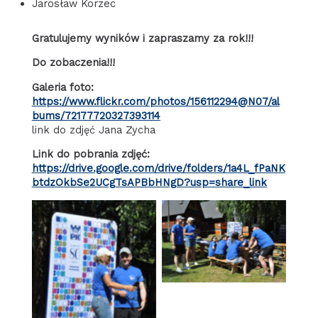
Jarosław Korzec
Gratulujemy wyników i zapraszamy za rok!!!
Do zobaczenia!!!
Galeria foto:
https://www.flickr.com/photos/156112294@N07/al
bums/72177720327393114
link do zdjęć Jana Zycha
Link do pobrania zdjęć:
https://drive.google.com/drive/folders/1a4L_fPaNK
btdzOkbSe2UCgTsAPBbHNgD?usp=share_link