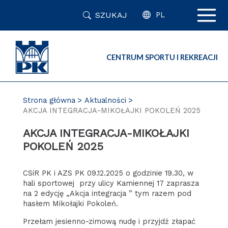
Przejdź
SZUKAJ
do
PL
zawartości
strony
CENTRUM SPORTU I REKREACJI
Strona główna
Aktualności
AKCJA INTEGRACJA-MIKOŁAJKI POKOLEŃ 2025
AKCJA INTEGRACJA-MIKOŁAJKI
POKOLEŃ 2025
CSiR PK i AZS PK 09.12.2025 o godzinie 19.30, w
hali sportowej przy ulicy Kamiennej 17 zaprasza
na 2 edycję „Akcja integracja ” tym razem pod
hasłem Mikołajki Pokoleń.
Przełam jesienno-zimową nudę i przyjdź złapać