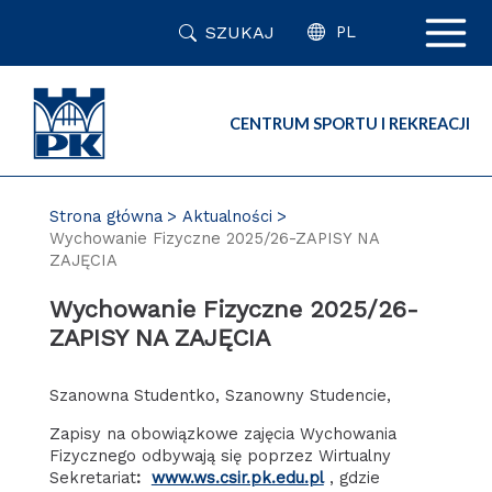
Przejdź
SZUKAJ
do
PL
zawartości
strony
CENTRUM SPORTU I REKREACJI
Strona główna
Aktualności
Wychowanie Fizyczne 2025/26-ZAPISY NA
ZAJĘCIA
Wychowanie Fizyczne 2025/26-
ZAPISY NA ZAJĘCIA
Szanowna Studentko, Szanowny Studencie,
Zapisy na obowiązkowe zajęcia Wychowania
Fizycznego odbywają się poprzez Wirtualny
Sekretariat
:
www.ws.csir.pk.edu.pl
, gdzie