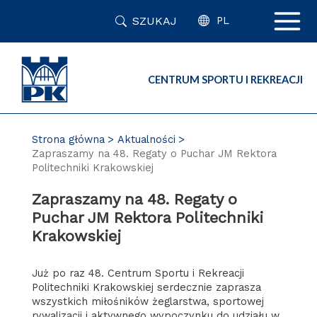
Przejdź
SZUKAJ
do
PL
zawartości
strony
CENTRUM SPORTU I REKREACJI
Strona główna
Aktualności
Zapraszamy na 48. Regaty o Puchar JM Rektora
Politechniki Krakowskiej
Zapraszamy na 48. Regaty o
Puchar JM Rektora Politechniki
Krakowskiej
Już po raz 48. Centrum Sportu i Rekreacji
Politechniki Krakowskiej serdecznie zaprasza
wszystkich miłośników żeglarstwa, sportowej
rywalizacji i aktywnego wypoczynku do udziału w