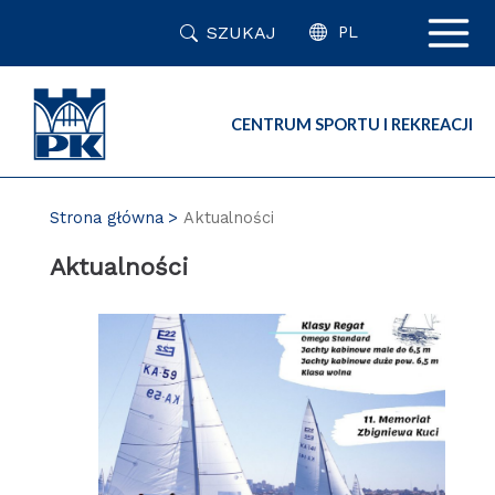
Przejdź
SZUKAJ
do
PL
zawartości
strony
CENTRUM SPORTU I REKREACJI
Strona główna
Aktualności
Aktualności