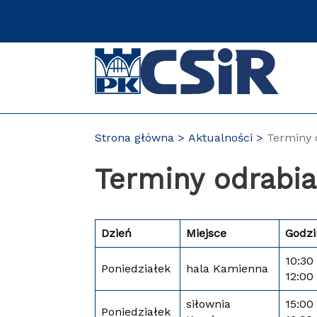
Przejdź
do
zawartości
strony
Strona główna
Aktualności
Terminy o
Terminy odrabian
Dzień
Miejsce
Godzi
10:30
Poniedziałek
hala Kamienna
12:00
siłownia
15:00
Poniedziałek