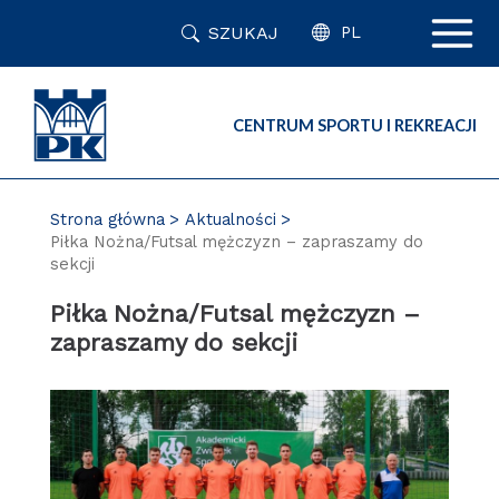
Przejdź
SZUKAJ
do
PL
zawartości
strony
CENTRUM SPORTU I REKREACJI
Strona główna
Aktualności
Piłka Nożna/Futsal mężczyzn – zapraszamy do
sekcji
Piłka Nożna/Futsal mężczyzn –
zapraszamy do sekcji