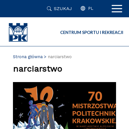
Przejdź
SZUKAJ
do
PL
zawartości
strony
CENTRUM SPORTU I REKREACJI
Strona główna
narciarstwo
narciarstwo