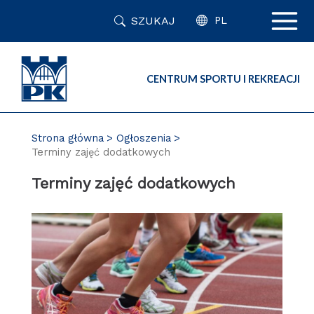
Przejdź
SZUKAJ
do
PL
zawartości
strony
CENTRUM SPORTU I REKREACJI
Strona główna
Ogłoszenia
Terminy zajęć dodatkowych
Terminy zajęć dodatkowych