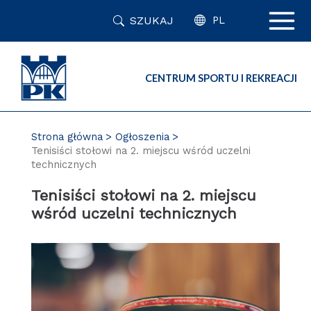
Przejdź
SZUKAJ
do
PL
zawartości
strony
CENTRUM SPORTU I REKREACJI
Strona główna
Ogłoszenia
Tenisiści stołowi na 2. miejscu wśród uczelni
technicznych
Tenisiści stołowi na 2. miejscu
wśród uczelni technicznych