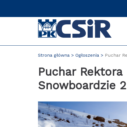
Przejdź
do
zawartości
strony
Strona główna
Ogłoszenia
Puchar Re
Puchar Rektora 
Snowboardzie 