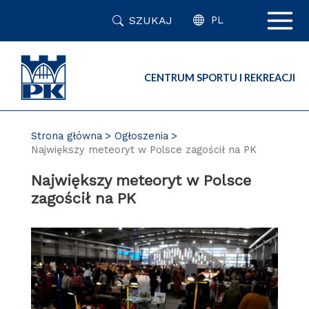
Przejdź
SZUKAJ
do
PL
zawartości
strony
CENTRUM SPORTU I REKREACJI
Strona główna
Ogłoszenia
Największy meteoryt w Polsce zagościł na PK
Największy meteoryt w Polsce
zagościł na PK