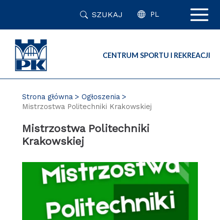
Przejdź
SZUKAJ
do
PL
zawartości
strony
CENTRUM SPORTU I REKREACJI
Strona główna
Ogłoszenia
Mistrzostwa Politechniki Krakowskiej
Mistrzostwa Politechniki
Krakowskiej