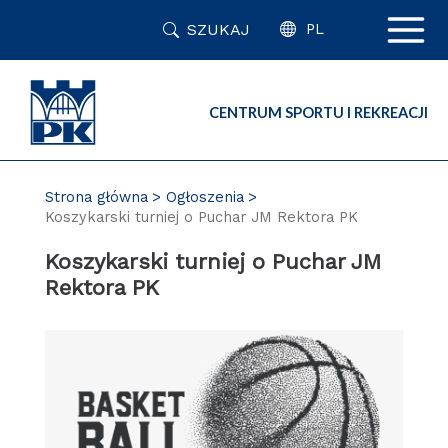
Przejdź
SZUKAJ
do
PL
zawartości
strony
CENTRUM SPORTU I REKREACJI
Strona główna
Ogłoszenia
Koszykarski turniej o Puchar JM Rektora PK
Koszykarski turniej o Puchar JM
Rektora PK