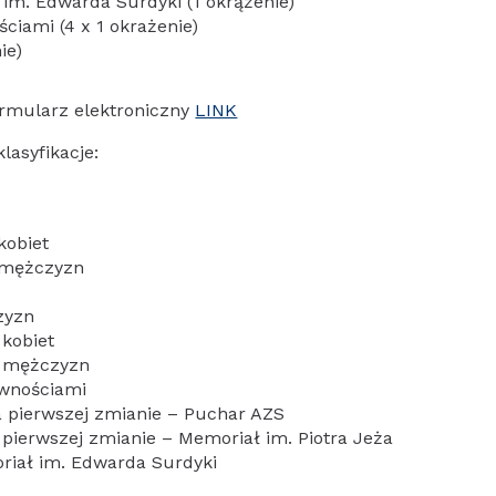
m. Edwarda Surdyki (1 okrążenie)
ciami (4 x 1 okrażenie)
ie)
rmularz elektroniczny
LINK
asyfikacje:
kobiet
d mężczyzn
zyzn
kobiet
d mężczyzn
awnościami
a pierwszej zmianie – Puchar AZS
 pierwszej zmianie – Memoriał im. Piotra Jeża
riał im. Edwarda Surdyki