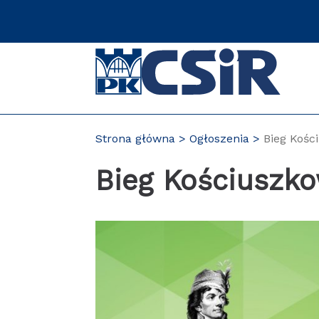
Przejdź
do
zawartości
strony
Strona główna
Ogłoszenia
Bieg Kośc
Bieg Kościuszko