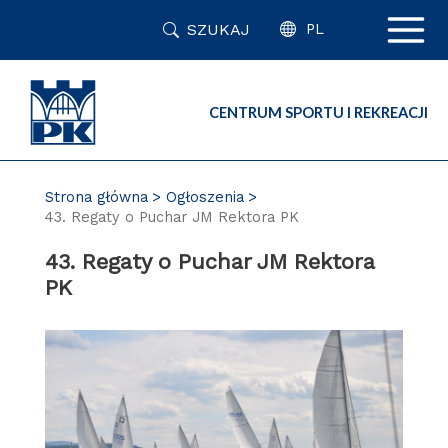
Przejdź
SZUKAJ
do
PL
zawartości
strony
CENTRUM SPORTU I REKREACJI
Strona główna
Ogłoszenia
43. Regaty o Puchar JM Rektora PK
43. Regaty o Puchar JM Rektora
PK