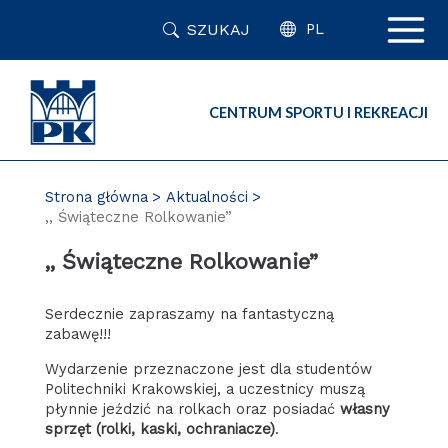
Przejdź
SZUKAJ
do
PL
zawartości
strony
CENTRUM SPORTU I REKREACJI
Strona główna
Aktualności
,, Świąteczne Rolkowanie”
,, Świąteczne Rolkowanie”
Serdecznie zapraszamy na fantastyczną
zabawę!!!
Wydarzenie przeznaczone jest dla studentów
Politechniki Krakowskiej, a uczestnicy muszą
płynnie jeździć na rolkach oraz posiadać
własny
sprzęt (rolki, kaski, ochraniacze)
.