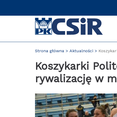
Przejdź
do
zawartości
strony
Strona główna
Aktualności
Koszykark
Koszykarki Poli
rywalizację w m