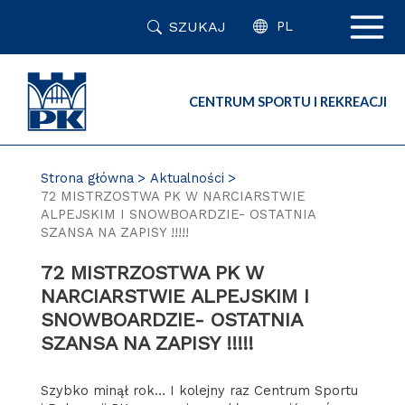
Przejdź
SZUKAJ
do
PL
zawartości
strony
CENTRUM SPORTU I REKREACJI
Strona główna
Aktualności
72 MISTRZOSTWA PK W NARCIARSTWIE
ALPEJSKIM I SNOWBOARDZIE- OSTATNIA
SZANSA NA ZAPISY !!!!!
72 MISTRZOSTWA PK W
NARCIARSTWIE ALPEJSKIM I
SNOWBOARDZIE- OSTATNIA
SZANSA NA ZAPISY !!!!!
Szybko minął rok… I kolejny raz Centrum Sportu