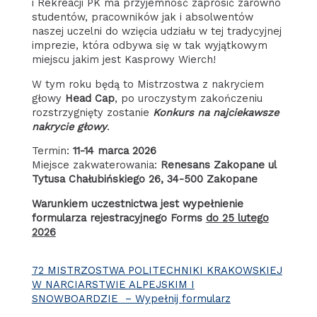
i Rekreacji PK ma przyjemność zaprosić zarówno
studentów, pracowników jak i absolwentów
naszej uczelni do wzięcia udziału w tej tradycyjnej
imprezie, która odbywa się w tak wyjątkowym
miejscu jakim jest Kasprowy Wierch!
W tym roku będą to Mistrzostwa z nakryciem
głowy
Head Cap
, po uroczystym zakończeniu
rozstrzygnięty zostanie
Konkurs na najciekawsze
nakrycie głowy
.
Termin:
11-14 marca 2026
Miejsce zakwaterowania:
Renesans Zakopane ul
Tytusa Chałubińskiego 26, 34-500 Zakopane
Warunkiem uczestnictwa jest wypełnienie
formularza rejestracyjnego Forms
do 25 lutego
2026
72 MISTRZOSTWA POLITECHNIKI KRAKOWSKIEJ
W NARCIARSTWIE ALPEJSKIM I
SNOWBOARDZIE – Wypełnij formularz