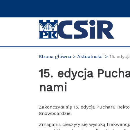
Przejdź
do
zawartości
strony
Strona główna
Aktualności
15. edyc
15. edycja Puch
nami
Zakończyła się 15. edycja Pucharu Rektor
Snowboardzie.
Zmagania cieszyły się wysoką frekwencj