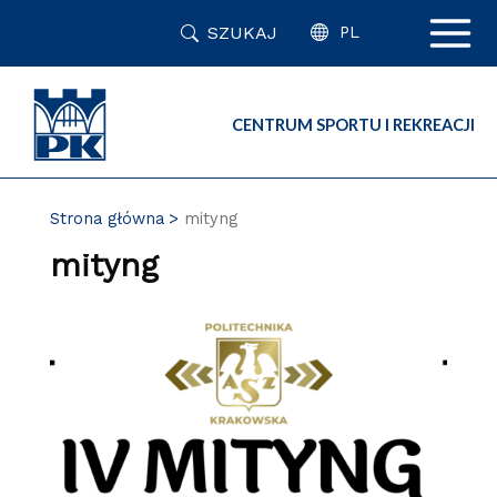
Przejdź
SZUKAJ
do
PL
zawartości
strony
CENTRUM SPORTU I REKREACJI
Strona główna
mityng
mityng