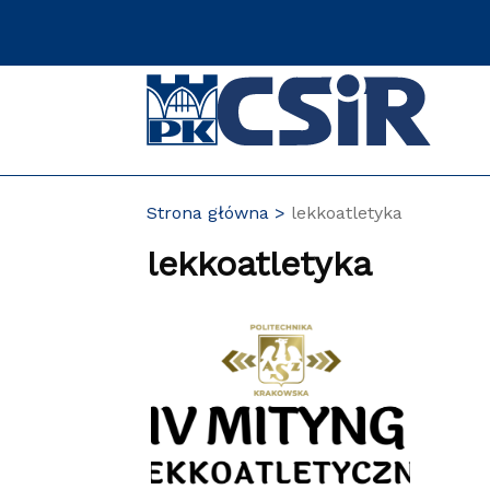
Przejdź
do
zawartości
strony
Strona główna
lekkoatletyka
lekkoatletyka