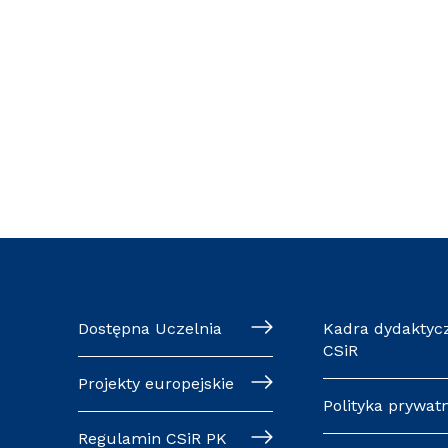
Dostępna Uczelnia
Kadra dydaktyc
CSiR
Projekty europejskie
Polityka prywat
Regulamin CSiR PK