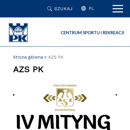
Przejdź
SZUKAJ
do
PL
zawartości
strony
CENTRUM SPORTU I REKREACJI
Strona główna
AZS PK
AZS PK