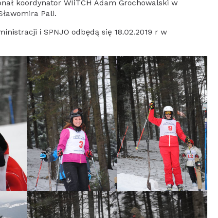
onał koordynator WIiTCH Adam Grochowalski w
Sławomira Pali.
ministracji i SPNJO odbędą się 18.02.2019 r w