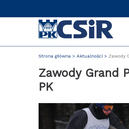
Przejdź
do
zawartości
strony
Strona główna
Aktualności
Zawody G
Zawody Grand P
PK