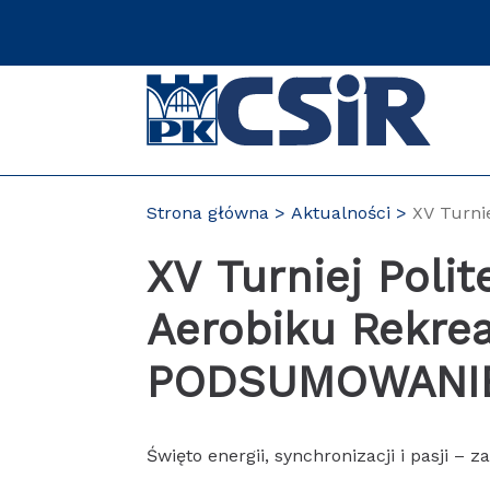
Przejdź
do
zawartości
strony
Strona główna
Aktualności
XV Turni
XV Turniej Poli
Aerobiku Rekre
PODSUMOWANI
Święto energii, synchronizacji i pasji –