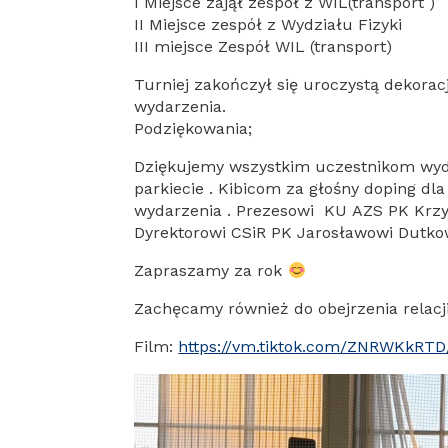
I Miejsce zajął zespół z WIL(transport )
II Miejsce zespół z Wydziału Fizyki
III miejsce Zespół WIL (transport)
Turniej zakończył się uroczystą dekora
wydarzenia.
Podziękowania;
Dziękujemy wszystkim uczestnikom wyda
parkiecie . Kibicom za głośny doping d
wydarzenia . Prezesowi KU AZS PK Krzy
Dyrektorowi CSiR PK Jarosławowi Dutkow
Zapraszamy za rok
Zachęcamy również do obejrzenia relacj
Film:
https://vm.tiktok.com/ZNRWKkRTD