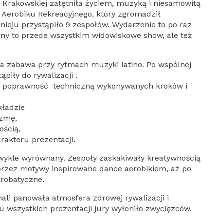
i Krakowskiej zatętniła życiem, muzyką i niesamowitą
u Aerobiku Rekreacyjnego, który zgromadził
rnieju przystąpiło 9 zespołów. Wydarzenie to po raz
yjny to przede wszystkim widowiskowe show, ale też
a zabawa przy rytmach muzyki latino. Po wspólnej
piły do rywalizacji .
ko poprawność techniczną wykonywanych kroków i
:
układzie
ryzmę,
nością,
rakteru prezentacji.
ykle wyrównany. Zespoły zaskakiwały kreatywnością
rzez motywy inspirowane dance aerobikiem, aż po
krobatyczne.
hali panowała atmosfera zdrowej rywalizacji i
 wszystkich prezentacji jury wyłoniło zwycięzców.