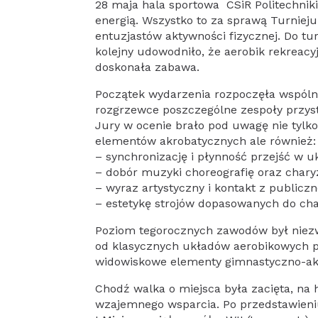
28 maja hala sportowa CSiR Politechnik
energią. Wszystko to za sprawą Turniej
entuzjastów aktywności fizycznej. Do tu
kolejny udowodniło, że aerobik rekreac
doskonała zabawa.
Początek wydarzenia rozpoczęła wspóln
rozgrzewce poszczególne zespoły przystą
Jury w ocenie brało pod uwagę nie tyl
elementów akrobatycznych ale również
– synchronizację i płynność przejść w 
– dobór muzyki choreografię oraz cha
– wyraz artystyczny i kontakt z publicz
– estetykę strojów dopasowanych do cha
Poziom tegorocznych zawodów był niezw
od klasycznych układów aerobikowych p
widowiskowe elementy gimnastyczno-a
Chodź walka o miejsca była zacięta, na 
wzajemnego wsparcia. Po przedstawieniu