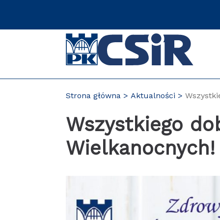
Przejdź
do
zawartości
strony
Strona główna
Aktualności
Wszystki
Wszystkiego dob
Wielkanocnych!