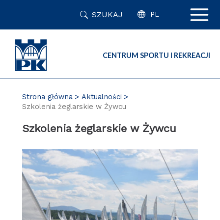
Przejdź
SZUKAJ
do
PL
zawartości
strony
CENTRUM SPORTU I REKREACJI
Strona główna
Aktualności
Szkolenia żeglarskie w Żywcu
Szkolenia żeglarskie w Żywcu