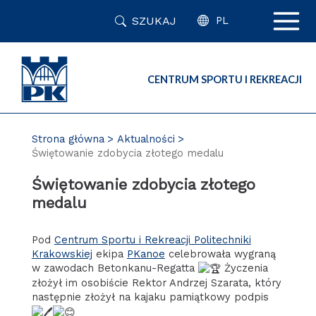
Przejdź
SZUKAJ
do
PL
zawartości
strony
CENTRUM SPORTU I REKREACJI
Strona główna
Aktualności
Świętowanie zdobycia złotego medalu
Świętowanie zdobycia złotego
medalu
Pod
Centrum Sportu i Rekreacji Politechniki
Krakowskiej
ekipa
PKanoe
celebrowała wygraną
w zawodach Betonkanu-Regatta
Życzenia
złożył im osobiście Rektor Andrzej Szarata, który
następnie złożył na kajaku pamiątkowy podpis