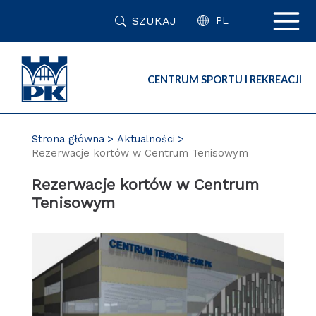
Przejdź
SZUKAJ
do
PL
zawartości
strony
CENTRUM SPORTU I REKREACJI
Strona główna
Aktualności
Rezerwacje kortów w Centrum Tenisowym
Rezerwacje kortów w Centrum
Tenisowym