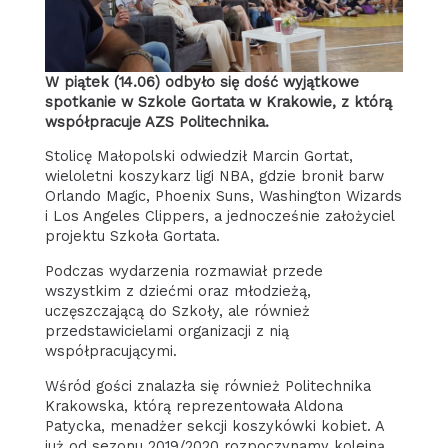
W piątek (14.06) odbyło się dość wyjątkowe
spotkanie w Szkole Gortata w Krakowie, z którą
współpracuje AZS Politechnika.
Stolicę Małopolski odwiedził Marcin Gortat,
wieloletni koszykarz ligi NBA, gdzie bronił barw
Orlando Magic, Phoenix Suns, Washington Wizards
i Los Angeles Clippers, a jednocześnie założyciel
projektu Szkoła Gortata.
Podczas wydarzenia rozmawiał przede
wszystkim z dziećmi oraz młodzieżą,
uczęszczającą do Szkoły, ale również
przedstawicielami organizacji z nią
współpracującymi.
Wśród gości znalazła się również Politechnika
Krakowska, którą reprezentowała Aldona
Patycka, menadżer sekcji koszykówki kobiet. A
już od sezonu 2019/2020 rozpoczynamy kolejną