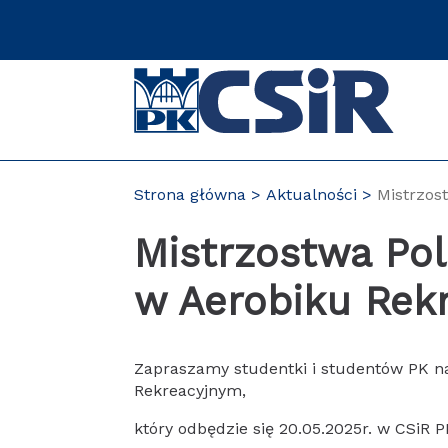
Przejdź
do
zawartości
strony
Strona główna
Aktualności
Mistrzos
Mistrzostwa Pol
w Aerobiku Rek
Zapraszamy studentki i studentów PK n
Rekreacyjnym,
który odbędzie się 20.05.2025r. w CSiR 