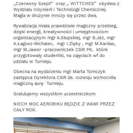
,,Czerwony Szept” oraz ,, WITTCHES” obydwa z
Wydziału Inżynierii i Technologii Chemicznej.
Magia w drużynie mnoży się przez dwa.
Rywalizacja miała prawdziwie magiczny przebieg,
dzięki energii, kreatywności i umiejętnościom
organizacyjnym mgr A.Słupskiej, mgr B.Jeż, mgr
A.Łagosz-Michalec, mgr I.Zięby , mgr M.Kardas,
mgr M.Jawor -pracowniczek CSiR PK, które
przygotowały studentki, na zajęciach wf do
udziału w Turnieju.
Obecna na wydarzeniu mgr Marta Tomczyk
zastępca Dyrektora CSiR ds. rozwoju wzmocniła
magiczną aurę Turnieju.
Gratulujemy wszystkim uczestniczkom
NIECH MOC AEROBIKU BĘDZIE Z WAMI PRZEZ
CAŁY ROK.