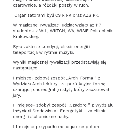
czarownice, a różdżki poszły w ruch.
Organizatorami byli CSiR PK oraz AZS PK.
W magicznej rywalizacji udział wzięło aż 117
studentek z WIL, WIiTCH, WA, WISiE Politechniki
Krakowskiej.
Było zaklęcie kondycji, eliksir energii i
teleportacja w rytmie muzyki.
Wyniki magicznej rywalizacji przedstawiają się
następująco:
I miejsce- zdobył zespół ,,Archi Forma ” z
Wydziału Architektury- za perfekcyjną formę,
czarującą choreografię i styl , który zaczarował
jury.
II miejsce- zdobył zespół ,,Czadoro ” z Wydziału
Inżynierii Środowiska i Energetyki – za eliksir
energii i alchemiczne ruchy.
III miejsce przypadło ex aequo zespołom