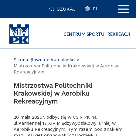
Przejdź
SZUKAJ
do
PL
zawartości
strony
CENTRUM SPORTU I REKREACJI
Strona główna
Aktualności
Mistrzostwa Politechniki Krakowskiej w Aerobiku
Rekreacyjnym
Mistrzostwa Politechniki
Krakowskiej w Aerobiku
Rekreacyjnym
20 maja 2025r. odbył się w CSiR PK na
ul.Kamiennej 17 XIV MiędzywydziałowyTurniej w
Aerobiku Rekreacyjnym. Tym razem pod znakiem
magii. Parkiet opanowały czarodziejki i