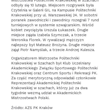
Mistrzostwa Politechniki Krakowskiej w Szachach
odbyły się 10 lutego. Miejscem rozgrywek była
Czytelnia w Galerii GIL na Kampusie Politechniki
Krakowskiej przy ul. Warszawskiej 24. W sobotni
poranek zawodniczki i zawodnicy rozegrali 7 rund
turniejowych w systemie szwajcarskim. Wśród
kobiet zwyciężyła Urszula Łukaszek. Drugie
miejsce zajęła Izabela Szymczak, a trzecie
Weronika Florek. W rywalizacji mężczyzn
najlepszy był Mateusz Brożyna. Drugie miejsce
zajął Piotr Namyślak, a trzecie Andrzej Kulesza.
Organizatorem Mistrzostw Politechniki
Krakowskiej w Szachach był Klub Uczelniany
Akademickiego Związku Sportowego Politechniki
Krakowskiej oraz Centrum Sportu i Rekreacji PK.
Za część merytoryczną odpowiadali członkowie
Reprezentacji Akademickiej Politechniki
Krakowskiej w szachach, którzy już za dwa
tygodnie wezmą udział w Akademickich
Mistrzostwach Polski.
Źródło: AZS PK Kraków