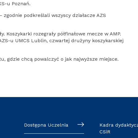
UKS-u Poznań.
– zgodnie podkreślali wszyscy działacze AZS
ły. Koszykarki rozegrały półfinałowe mecze w AMP.
 AZS-u UMCS Lublin, czwartej drużyny koszykarskiej
u, gdzie chcą powalczyć o jak najwyższe miejsce.
Dostępna Uczelnia
Kadra dydaktyc
CSiR