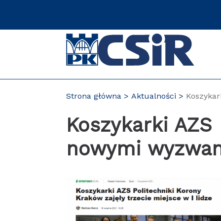
Przejdź
do
zawartości
strony
Strona główna
Aktualności
Koszykar
Koszykarki AZS 
nowymi wyzwan