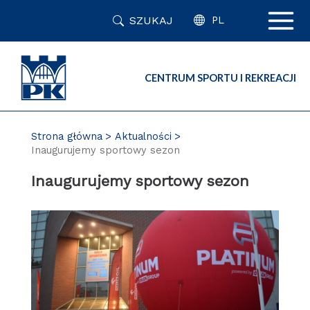
Przejdź
SZUKAJ
do
PL
zawartości
strony
CENTRUM SPORTU I REKREACJI
Strona główna
Aktualności
Inaugurujemy sportowy sezon
Inaugurujemy sportowy sezon