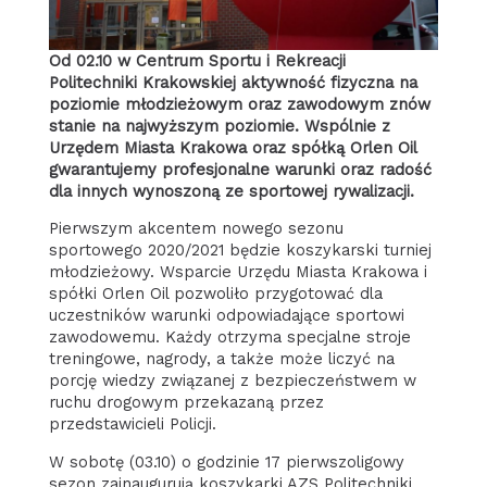
Od 02.10 w Centrum Sportu i Rekreacji
Politechniki Krakowskiej aktywność fizyczna na
poziomie młodzieżowym oraz zawodowym znów
stanie na najwyższym poziomie. Wspólnie z
Urzędem Miasta Krakowa oraz spółką Orlen Oil
gwarantujemy profesjonalne warunki oraz radość
dla innych wynoszoną ze sportowej rywalizacji.
Pierwszym akcentem nowego sezonu
sportowego 2020/2021 będzie koszykarski turniej
młodzieżowy. Wsparcie Urzędu Miasta Krakowa i
spółki Orlen Oil pozwoliło przygotować dla
uczestników warunki odpowiadające sportowi
zawodowemu. Każdy otrzyma specjalne stroje
treningowe, nagrody, a także może liczyć na
porcję wiedzy związanej z bezpieczeństwem w
ruchu drogowym przekazaną przez
przedstawicieli Policji.
W sobotę (03.10) o godzinie 17 pierwszoligowy
sezon zainaugurują koszykarki AZS Politechniki