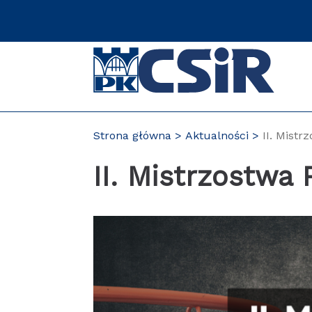
Przejdź
do
zawartości
strony
Strona główna
Aktualności
II. Mist
II. Mistrzostwa