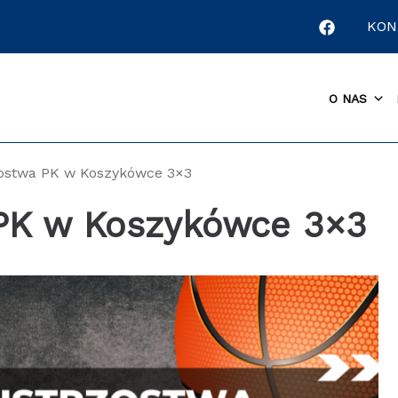
KON
O NAS
rzostwa PK w Koszykówce 3×3
 PK w Koszykówce 3×3