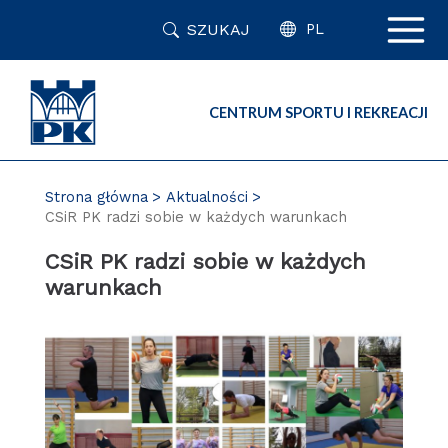
Przejdź
SZUKAJ
do
PL
zawartości
strony
CENTRUM SPORTU I REKREACJI
Strona główna
Aktualności
CSiR PK radzi sobie w każdych warunkach
CSiR PK radzi sobie w każdych
warunkach