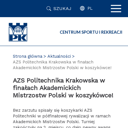
Przejdź
SZUKAJ
do
PL
zawartości
strony
CENTRUM SPORTU I REKREACJI
Strona główna
Aktualności
AZS Politechnika Krakowska w finałach
Akademickich Mistrzostw Polski w koszykówce!
AZS Politechnika Krakowska w
finałach Akademickich
Mistrzostw Polski w koszykówce!
Bez zarzutu spisały się koszykarki AZS
Politechniki w półfinałowej rywalizacji w ramach
Akademickich Mistrzostw Polski. Turniej
zakończyły na 2. miejscu, co dało pewny awans