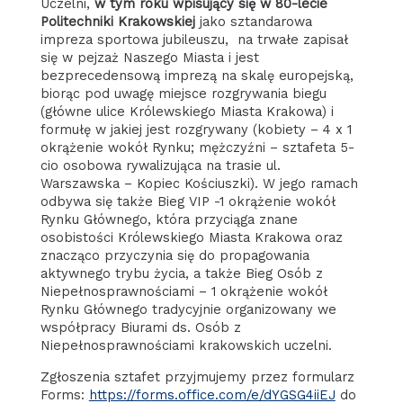
Uczelni,
w tym roku wpisujący się w 80-lecie
Politechniki Krakowskiej
jako sztandarowa
impreza sportowa jubileuszu, na trwałe zapisał
się w pejzaż Naszego Miasta i jest
bezprecedensową imprezą na skalę europejską,
biorąc pod uwagę miejsce rozgrywania biegu
(główne ulice Królewskiego Miasta Krakowa) i
formułę w jakiej jest rozgrywany (kobiety – 4 x 1
okrążenie wokół Rynku; mężczyźni – sztafeta 5-
cio osobowa rywalizująca na trasie ul.
Warszawska – Kopiec Kościuszki). W jego ramach
odbywa się także Bieg VIP -1 okrążenie wokół
Rynku Głównego, która przyciąga znane
osobistości Królewskiego Miasta Krakowa oraz
znacząco przyczynia się do propagowania
aktywnego trybu życia, a także Bieg Osób z
Niepełnosprawnościami – 1 okrążenie wokół
Rynku Głównego tradycyjnie organizowany we
współpracy Biurami ds. Osób z
Niepełnosprawnościami krakowskich uczelni.
Zgłoszenia sztafet przyjmujemy przez formularz
Forms:
https://forms.office.com/e/dYGSG4iiEJ
do